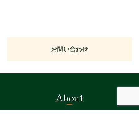
フォームよりお受けしています。
お気軽にお問い合わせください。
お問い合わせ
About
社名：熊切商店
所在地：〒426-0088 静岡県藤枝市堀之内1209-2